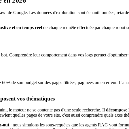
e en 2026
wl de Google. Les données d'exploration sont échantillonnées, retardée
stive et en temps réel
de chaque requête effectuée par chaque robot su
ic bot. Comprendre leur comportement dans vos logs permet d'optimiser 
0% de son budget sur des pages filtrées, paginées ou en erreur. L'analys
posent vos thématiques
ni, le moteur ne se contente pas d'une seule recherche. Il
décompose l
ent quelles pages de votre site, c'est aussi comprendre quels axes thé
n-out
: nous simulons les sous-requêtes que les agents RAG vont formuler