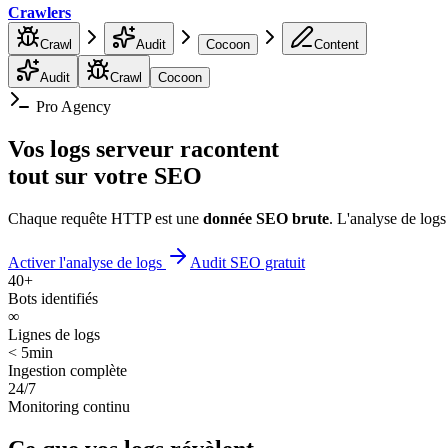
Crawlers
Crawl
Audit
Cocoon
Content
Audit
Crawl
Cocoon
Pro Agency
Vos
logs serveur
racontent
tout sur votre SEO
Chaque requête HTTP est une
donnée SEO brute
. L'analyse de logs
Activer l'analyse de logs
Audit SEO gratuit
40+
Bots identifiés
∞
Lignes de logs
< 5min
Ingestion complète
24/7
Monitoring continu