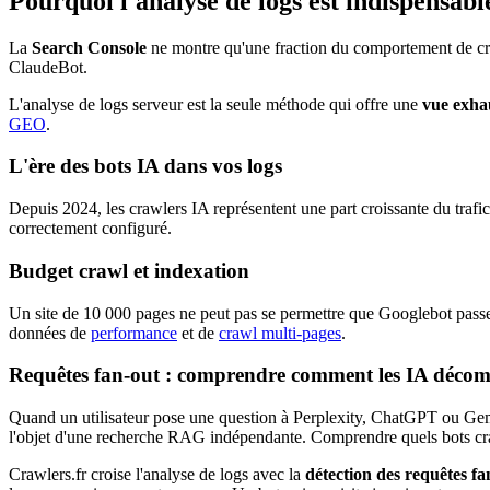
Pourquoi l'analyse de logs est indispensabl
La
Search Console
ne montre qu'une fraction du comportement de cra
ClaudeBot.
L'analyse de logs serveur est la seule méthode qui offre une
vue exhau
GEO
.
L'ère des bots IA dans vos logs
Depuis 2024, les crawlers IA représentent une part croissante du traf
correctement configuré.
Budget crawl et indexation
Un site de 10 000 pages ne peut pas se permettre que Googlebot passe 6
données de
performance
et de
crawl multi-pages
.
Requêtes fan-out : comprendre comment les IA décom
Quand un utilisateur pose une question à Perplexity, ChatGPT ou Gemi
l'objet d'une recherche RAG indépendante. Comprendre quels bots crawl
Crawlers.fr croise l'analyse de logs avec la
détection des requêtes fa