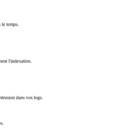
 le temps.
nent l'indexation.
intrusion dans vos logs.
s.