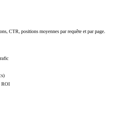
ions, CTR, positions moyennes par requête et par page.
rafic
cs)
ct ROI