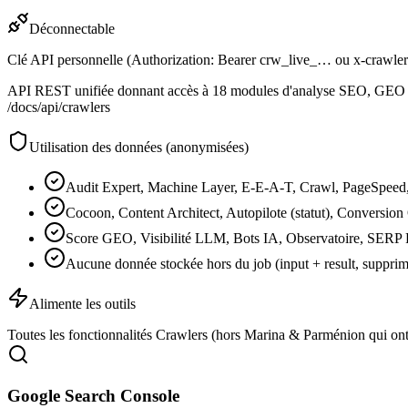
Déconnectable
Clé API personnelle (Authorization: Bearer crw_live_… ou x-crawler
API REST unifiée donnant accès à 18 modules d'analyse SEO, GEO et
/docs/api/crawlers
Utilisation des données (anonymisées)
Audit Expert, Machine Layer, E-E-A-T, Crawl, PageSpeed,
Cocoon, Content Architect, Autopilote (statut), Conversion
Score GEO, Visibilité LLM, Bots IA, Observatoire, SERP
Aucune donnée stockée hors du job (input + result, suppri
Alimente les outils
Toutes les fonctionnalités Crawlers (hors Marina & Parménion qui ont
Google Search Console