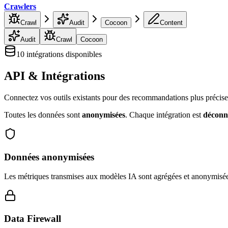
Crawlers
Crawl
Audit
Cocoon
Content
Audit
Crawl
Cocoon
10
intégrations disponibles
API &
Intégrations
Connectez vos outils existants pour des recommandations plus précises
Toutes les données sont
anonymisées
. Chaque intégration est
déconne
Données anonymisées
Les métriques transmises aux modèles IA sont agrégées et anonymisées
Data Firewall