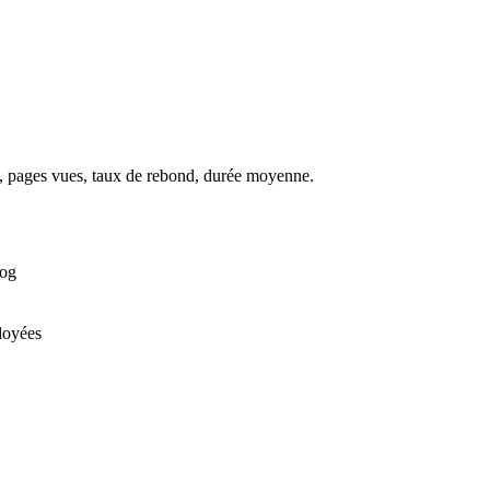
ns, pages vues, taux de rebond, durée moyenne.
log
loyées