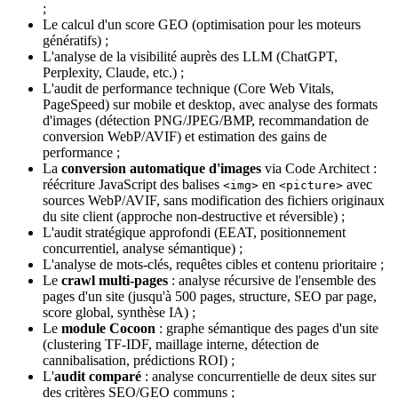
;
Le calcul d'un score GEO (optimisation pour les moteurs
génératifs) ;
L'analyse de la visibilité auprès des LLM (ChatGPT,
Perplexity, Claude, etc.) ;
L'audit de performance technique (Core Web Vitals,
PageSpeed) sur mobile et desktop, avec analyse des formats
d'images (détection PNG/JPEG/BMP, recommandation de
conversion WebP/AVIF) et estimation des gains de
performance ;
La
conversion automatique d'images
via Code Architect :
réécriture JavaScript des balises
en
avec
<img>
<picture>
sources WebP/AVIF, sans modification des fichiers originaux
du site client (approche non-destructive et réversible) ;
L'audit stratégique approfondi (EEAT, positionnement
concurrentiel, analyse sémantique) ;
L'analyse de mots-clés, requêtes cibles et contenu prioritaire ;
Le
crawl multi-pages
: analyse récursive de l'ensemble des
pages d'un site (jusqu'à 500 pages, structure, SEO par page,
score global, synthèse IA) ;
Le
module Cocoon
: graphe sémantique des pages d'un site
(clustering TF-IDF, maillage interne, détection de
cannibalisation, prédictions ROI) ;
L'
audit comparé
: analyse concurrentielle de deux sites sur
des critères SEO/GEO communs ;