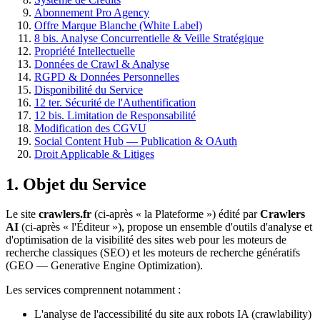
Abonnement Pro Agency
Offre Marque Blanche (White Label)
8 bis. Analyse Concurrentielle & Veille Stratégique
Propriété Intellectuelle
Données de Crawl & Analyse
RGPD & Données Personnelles
Disponibilité du Service
12 ter. Sécurité de l'Authentification
12 bis. Limitation de Responsabilité
Modification des CGVU
Social Content Hub — Publication & OAuth
Droit Applicable & Litiges
1. Objet du Service
Le site
crawlers.fr
(ci-après « la Plateforme ») édité par
Crawlers
AI
(ci-après « l'Éditeur »), propose un ensemble d'outils d'analyse et
d'optimisation de la visibilité des sites web pour les moteurs de
recherche classiques (SEO) et les moteurs de recherche génératifs
(GEO — Generative Engine Optimization).
Les services comprennent notamment :
L'analyse de l'accessibilité du site aux robots IA (crawlability)