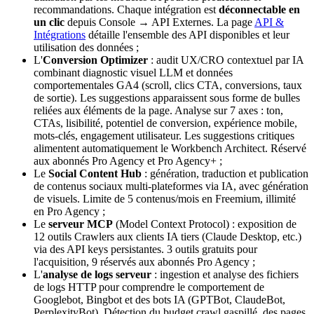
recommandations. Chaque intégration est
déconnectable en
un clic
depuis Console → API Externes. La page
API &
Intégrations
détaille l'ensemble des API disponibles et leur
utilisation des données ;
L'
Conversion Optimizer
: audit UX/CRO contextuel par IA
combinant diagnostic visuel LLM et données
comportementales GA4 (scroll, clics CTA, conversions, taux
de sortie). Les suggestions apparaissent sous forme de bulles
reliées aux éléments de la page. Analyse sur 7 axes : ton,
CTAs, lisibilité, potentiel de conversion, expérience mobile,
mots-clés, engagement utilisateur. Les suggestions critiques
alimentent automatiquement le Workbench Architect. Réservé
aux abonnés Pro Agency et Pro Agency+ ;
Le
Social Content Hub
: génération, traduction et publication
de contenus sociaux multi-plateformes via IA, avec génération
de visuels. Limite de 5 contenus/mois en Freemium, illimité
en Pro Agency ;
Le
serveur MCP
(Model Context Protocol) : exposition de
12 outils Crawlers aux clients IA tiers (Claude Desktop, etc.)
via des API keys persistantes. 3 outils gratuits pour
l'acquisition, 9 réservés aux abonnés Pro Agency ;
L'
analyse de logs serveur
: ingestion et analyse des fichiers
de logs HTTP pour comprendre le comportement de
Googlebot, Bingbot et des bots IA (GPTBot, ClaudeBot,
PerplexityBot). Détection du budget crawl gaspillé, des pages