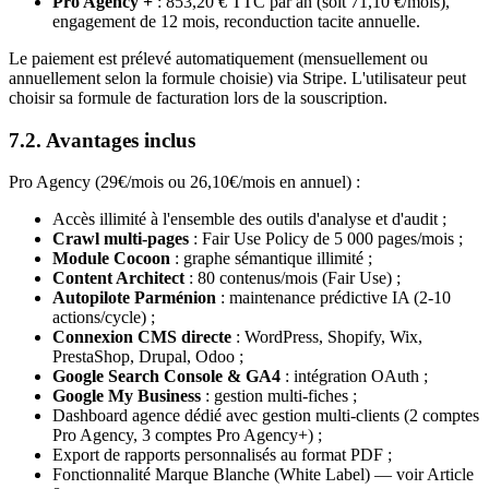
Pro Agency +
: 853,20 € TTC par an (soit 71,10 €/mois),
engagement de 12 mois, reconduction tacite annuelle.
Le paiement est prélevé automatiquement (mensuellement ou
annuellement selon la formule choisie) via Stripe. L'utilisateur peut
choisir sa formule de facturation lors de la souscription.
7.2. Avantages inclus
Pro Agency (29€/mois ou 26,10€/mois en annuel) :
Accès illimité à l'ensemble des outils d'analyse et d'audit ;
Crawl multi-pages
: Fair Use Policy de 5 000 pages/mois ;
Module Cocoon
: graphe sémantique illimité ;
Content Architect
: 80 contenus/mois (Fair Use) ;
Autopilote Parménion
: maintenance prédictive IA (2-10
actions/cycle) ;
Connexion CMS directe
: WordPress, Shopify, Wix,
PrestaShop, Drupal, Odoo ;
Google Search Console & GA4
: intégration OAuth ;
Google My Business
: gestion multi-fiches ;
Dashboard agence dédié avec gestion multi-clients (2 comptes
Pro Agency, 3 comptes Pro Agency+) ;
Export de rapports personnalisés au format PDF ;
Fonctionnalité Marque Blanche (White Label) — voir Article