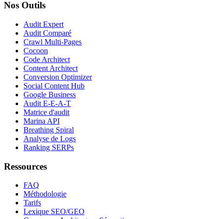
Nos Outils
Audit Expert
Audit Comparé
Crawl Multi-Pages
Cocoon
Code Architect
Content Architect
Conversion Optimizer
Social Content Hub
Google Business
Audit E-E-A-T
Matrice d'audit
Marina API
Breathing Spiral
Analyse de Logs
Ranking SERPs
Ressources
FAQ
Méthodologie
Tarifs
Lexique SEO/GEO