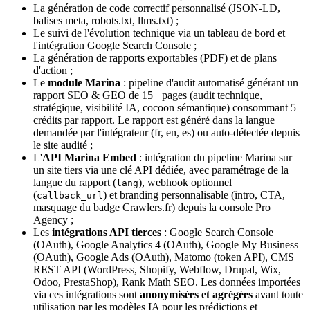
La génération de code correctif personnalisé (JSON-LD,
balises meta, robots.txt, llms.txt) ;
Le suivi de l'évolution technique via un tableau de bord et
l'intégration Google Search Console ;
La génération de rapports exportables (PDF) et de plans
d'action ;
Le
module Marina
: pipeline d'audit automatisé générant un
rapport SEO & GEO de 15+ pages (audit technique,
stratégique, visibilité IA, cocoon sémantique) consommant 5
crédits par rapport. Le rapport est généré dans la langue
demandée par l'intégrateur (fr, en, es) ou auto-détectée depuis
le site audité ;
L'
API Marina Embed
: intégration du pipeline Marina sur
un site tiers via une clé API dédiée, avec paramétrage de la
langue du rapport (
), webhook optionnel
lang
(
) et branding personnalisable (intro, CTA,
callback_url
masquage du badge Crawlers.fr) depuis la console Pro
Agency ;
Les
intégrations API tierces
: Google Search Console
(OAuth), Google Analytics 4 (OAuth), Google My Business
(OAuth), Google Ads (OAuth), Matomo (token API), CMS
REST API (WordPress, Shopify, Webflow, Drupal, Wix,
Odoo, PrestaShop), Rank Math SEO. Les données importées
via ces intégrations sont
anonymisées et agrégées
avant toute
utilisation par les modèles IA pour les prédictions et