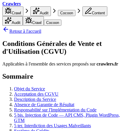
Crawlers
Crawl
Audit
Cocoon
Content
Audit
Crawl
Cocoon
Retour à l'accueil
Conditions Générales de Vente et
d'Utilisation (CGVU)
Applicables à l'ensemble des services proposés sur
crawlers.fr
Sommaire
Objet du Service
Acceptation des CGVU
Description du Service
Absence de Garantie de Résultat
Responsabilité sur l'Implémentation du Code
5 bis. Injection de Code — API CMS, Plugin WordPress,
GTM
5 ter. Interdiction des Usages Malveillants
Système de Crédits