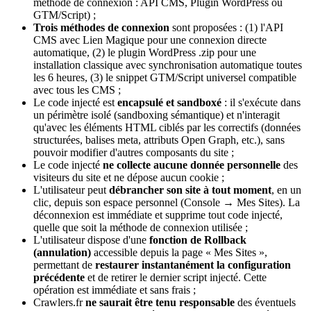
méthode de connexion : API CMS, Plugin WordPress ou
GTM/Script) ;
Trois méthodes de connexion
sont proposées : (1) l'API
CMS avec Lien Magique pour une connexion directe
automatique, (2) le plugin WordPress .zip pour une
installation classique avec synchronisation automatique toutes
les 6 heures, (3) le snippet GTM/Script universel compatible
avec tous les CMS ;
Le code injecté est
encapsulé et sandboxé
: il s'exécute dans
un périmètre isolé (sandboxing sémantique) et n'interagit
qu'avec les éléments HTML ciblés par les correctifs (données
structurées, balises meta, attributs Open Graph, etc.), sans
pouvoir modifier d'autres composants du site ;
Le code injecté
ne collecte aucune donnée personnelle
des
visiteurs du site et ne dépose aucun cookie ;
L'utilisateur peut
débrancher son site à tout moment
, en un
clic, depuis son espace personnel (Console → Mes Sites). La
déconnexion est immédiate et supprime tout code injecté,
quelle que soit la méthode de connexion utilisée ;
L'utilisateur dispose d'une
fonction de Rollback
(annulation)
accessible depuis la page « Mes Sites »,
permettant de
restaurer instantanément la configuration
précédente
et de retirer le dernier script injecté. Cette
opération est immédiate et sans frais ;
Crawlers.fr
ne saurait être tenu responsable
des éventuels