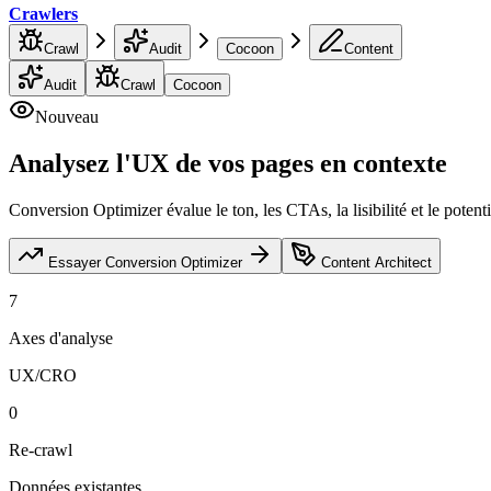
Crawlers
Crawl
Audit
Cocoon
Content
Audit
Crawl
Cocoon
Nouveau
Analysez l'UX de vos pages
en contexte
Conversion Optimizer évalue le ton, les CTAs, la lisibilité et le poten
Essayer Conversion Optimizer
Content Architect
7
Axes d'analyse
UX/CRO
0
Re-crawl
Données existantes