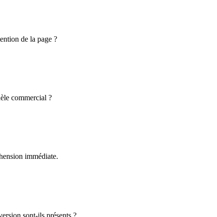
tention de la page ?
odèle commercial ?
éhension immédiate.
ersion sont-ils présents ?