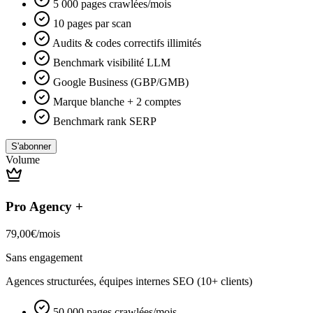
5 000 pages crawlées/mois
10 pages par scan
Audits & codes correctifs illimités
Benchmark visibilité LLM
Google Business (GBP/GMB)
Marque blanche + 2 comptes
Benchmark rank SERP
S'abonner
Volume
Pro Agency +
79,00
€
/
mois
Sans engagement
Agences structurées, équipes internes SEO (10+ clients)
50 000 pages crawlées/mois