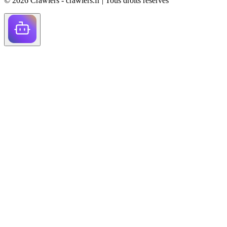
©
2026
Crawlers - crawlers.fr |
Tous droits réservés