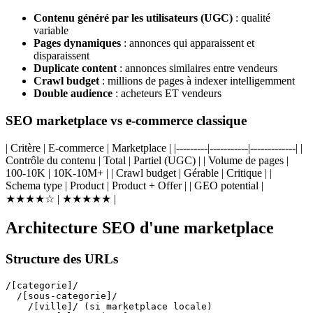
Contenu généré par les utilisateurs (UGC)
: qualité
variable
Pages dynamiques
: annonces qui apparaissent et
disparaissent
Duplicate content
: annonces similaires entre vendeurs
Crawl budget
: millions de pages à indexer intelligemment
Double audience
: acheteurs ET vendeurs
SEO marketplace vs e-commerce classique
| Critère | E-commerce | Marketplace | |---------|-----------|-------------| |
Contrôle du contenu | Total | Partiel (UGC) | | Volume de pages |
100-10K | 10K-10M+ | | Crawl budget | Gérable | Critique | |
Schema type | Product | Product + Offer | | GEO potential |
★★★★☆ | ★★★★★ |
Architecture SEO d'une marketplace
Structure des URLs
/[categorie]/

  /[sous-categorie]/

    /[ville]/ (si marketplace locale)
