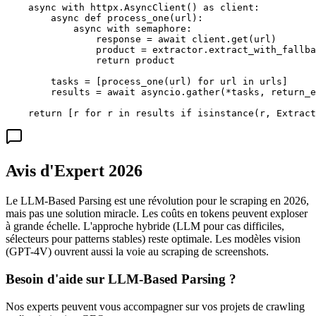
    async with httpx.AsyncClient() as client:

        async def process_one(url):

            async with semaphore:

                response = await client.get(url)

                product = extractor.extract_with_fallba
                return product

        tasks = [process_one(url) for url in urls]

        results = await asyncio.gather(*tasks, return_e
    return [r for r in results if isinstance(r, Extract
Avis d'Expert 2026
Le LLM-Based Parsing est une révolution pour le scraping en 2026,
mais pas une solution miracle. Les coûts en tokens peuvent exploser
à grande échelle. L'approche hybride (LLM pour cas difficiles,
sélecteurs pour patterns stables) reste optimale. Les modèles vision
(GPT-4V) ouvrent aussi la voie au scraping de screenshots.
Besoin d'aide sur
LLM-Based Parsing
?
Nos experts peuvent vous accompagner sur vos projets de crawling