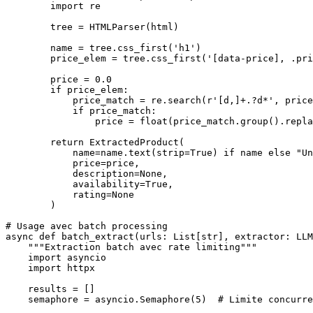
        import re

        tree = HTMLParser(html)

        name = tree.css_first('h1')

        price_elem = tree.css_first('[data-price], .pri
        price = 0.0

        if price_elem:

            price_match = re.search(r'[d,]+.?d*', price
            if price_match:

                price = float(price_match.group().repla
        return ExtractedProduct(

            name=name.text(strip=True) if name else "Un
            price=price,

            description=None,

            availability=True,

            rating=None

        )

# Usage avec batch processing

async def batch_extract(urls: List[str], extractor: LLM
    """Extraction batch avec rate limiting"""

    import asyncio

    import httpx

    results = []

    semaphore = asyncio.Semaphore(5)  # Limite concurre