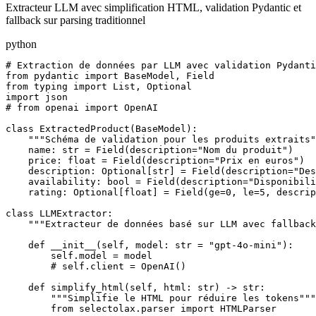
Extracteur LLM avec simplification HTML, validation Pydantic et
fallback sur parsing traditionnel
python
# Extraction de données par LLM avec validation Pydanti
from pydantic import BaseModel, Field

from typing import List, Optional

import json

# from openai import OpenAI

class ExtractedProduct(BaseModel):

    """Schéma de validation pour les produits extraits"
    name: str = Field(description="Nom du produit")

    price: float = Field(description="Prix en euros")

    description: Optional[str] = Field(description="Des
    availability: bool = Field(description="Disponibili
    rating: Optional[float] = Field(ge=0, le=5, descrip
class LLMExtractor:

    """Extracteur de données basé sur LLM avec fallback
    def __init__(self, model: str = "gpt-4o-mini"):

        self.model = model

        # self.client = OpenAI()

    def simplify_html(self, html: str) -> str:

        """Simplifie le HTML pour réduire les tokens"""

        from selectolax.parser import HTMLParser
