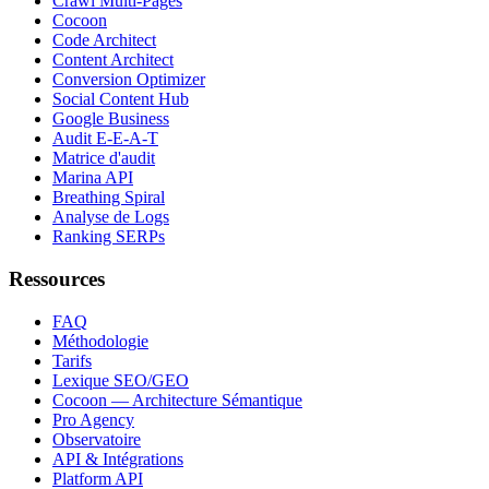
Crawl Multi-Pages
Cocoon
Code Architect
Content Architect
Conversion Optimizer
Social Content Hub
Google Business
Audit E-E-A-T
Matrice d'audit
Marina API
Breathing Spiral
Analyse de Logs
Ranking SERPs
Ressources
FAQ
Méthodologie
Tarifs
Lexique SEO/GEO
Cocoon — Architecture Sémantique
Pro Agency
Observatoire
API & Intégrations
Platform API