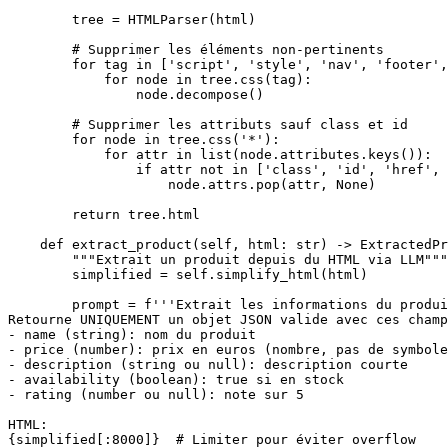
        tree = HTMLParser(html)

        # Supprimer les éléments non-pertinents

        for tag in ['script', 'style', 'nav', 'footer',
            for node in tree.css(tag):

                node.decompose()

        # Supprimer les attributs sauf class et id

        for node in tree.css('*'):

            for attr in list(node.attributes.keys()):

                if attr not in ['class', 'id', 'href', 
                    node.attrs.pop(attr, None)

        return tree.html

    def extract_product(self, html: str) -> ExtractedPr
        """Extrait un produit depuis du HTML via LLM"""

        simplified = self.simplify_html(html)

        prompt = f'''Extrait les informations du produi
Retourne UNIQUEMENT un objet JSON valide avec ces champ
- name (string): nom du produit

- price (number): prix en euros (nombre, pas de symbole
- description (string ou null): description courte

- availability (boolean): true si en stock

- rating (number ou null): note sur 5

HTML:

{simplified[:8000]}  # Limiter pour éviter overflow
