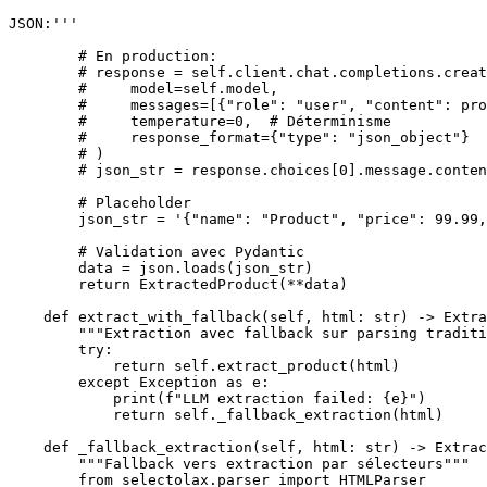
JSON:'''

        # En production:

        # response = self.client.chat.completions.creat
        #     model=self.model,

        #     messages=[{"role": "user", "content": pro
        #     temperature=0,  # Déterminisme

        #     response_format={"type": "json_object"}

        # )

        # json_str = response.choices[0].message.conten
        # Placeholder

        json_str = '{"name": "Product", "price": 99.99,
        # Validation avec Pydantic

        data = json.loads(json_str)

        return ExtractedProduct(**data)

    def extract_with_fallback(self, html: str) -> Extra
        """Extraction avec fallback sur parsing traditi
        try:

            return self.extract_product(html)

        except Exception as e:

            print(f"LLM extraction failed: {e}")

            return self._fallback_extraction(html)

    def _fallback_extraction(self, html: str) -> Extrac
        """Fallback vers extraction par sélecteurs"""

        from selectolax.parser import HTMLParser
