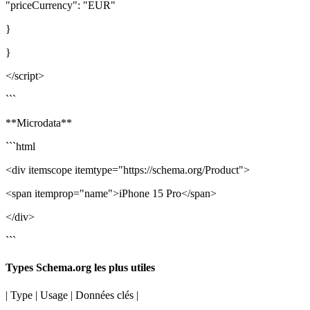
"priceCurrency": "EUR"
}
}
</script>
```
**Microdata**
```html
<div itemscope itemtype="https://schema.org/Product">
<span itemprop="name">iPhone 15 Pro</span>
</div>
```
Types Schema.org les plus utiles
| Type | Usage | Données clés |