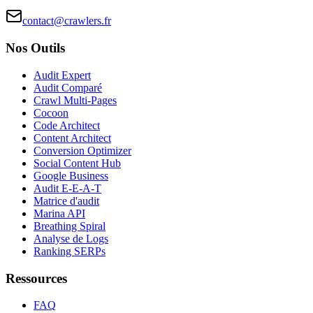
contact@crawlers.fr
Nos Outils
Audit Expert
Audit Comparé
Crawl Multi-Pages
Cocoon
Code Architect
Content Architect
Conversion Optimizer
Social Content Hub
Google Business
Audit E-E-A-T
Matrice d'audit
Marina API
Breathing Spiral
Analyse de Logs
Ranking SERPs
Ressources
FAQ