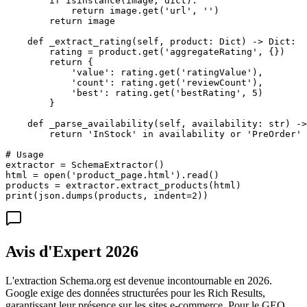
        if isinstance(image, dict):

            return image.get('url', '')

        return image

    def _extract_rating(self, product: Dict) -> Dict:

        rating = product.get('aggregateRating', {})

        return {

            'value': rating.get('ratingValue'),

            'count': rating.get('reviewCount'),

            'best': rating.get('bestRating', 5)

        }

    def _parse_availability(self, availability: str) ->
        return 'InStock' in availability or 'PreOrder' 
# Usage

extractor = SchemaExtractor()

html = open('product_page.html').read()

products = extractor.extract_products(html)

print(json.dumps(products, indent=2))
Avis d'Expert 2026
L'extraction Schema.org est devenue incontournable en 2026.
Google exige des données structurées pour les Rich Results,
garantissant leur présence sur les sites e-commerce. Pour le GEO,