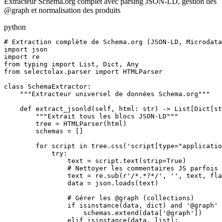
Extracteur Schema.org complet avec parsing JSON-LD, gestion des
@graph et normalisation des produits
python
# Extraction complète de Schema.org (JSON-LD, Microdata
import json

import re

from typing import List, Dict, Any

from selectolax.parser import HTMLParser

class SchemaExtractor:

    """Extracteur universel de données Schema.org"""

    def extract_jsonld(self, html: str) -> List[Dict[st
        """Extrait tous les blocs JSON-LD"""

        tree = HTMLParser(html)

        schemas = []

        for script in tree.css('script[type="applicatio
            try:

                text = script.text(strip=True)

                # Nettoyer les commentaires JS parfois 
                text = re.sub(r'/*.*?*/', '', text, fla
                data = json.loads(text)

                # Gérer les @graph (collections)

                if isinstance(data, dict) and '@graph' 
                    schemas.extend(data['@graph'])

                elif isinstance(data, list):
