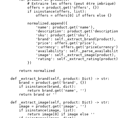
            # Extraire les offers (peut être imbriqué)

            offers = product.get('offers', {})

            if isinstance(offers, list):

                offers = offers[0] if offers else {}

            normalized.append({

                'name': product.get('name'),

                'description': product.get('description
                'sku': product.get('sku'),

                'brand': self._extract_brand(product),

                'price': offers.get('price'),

                'currency': offers.get('priceCurrency')
                'availability': self._parse_availabilit
                'image': self._extract_image(product),

                'rating': self._extract_rating(product)
            })

        return normalized

    def _extract_brand(self, product: Dict) -> str:

        brand = product.get('brand', {})

        if isinstance(brand, dict):

            return brand.get('name', '')

        return brand or ''

    def _extract_image(self, product: Dict) -> str:

        image = product.get('image', '')

        if isinstance(image, list):

            return image[0] if image else ''
