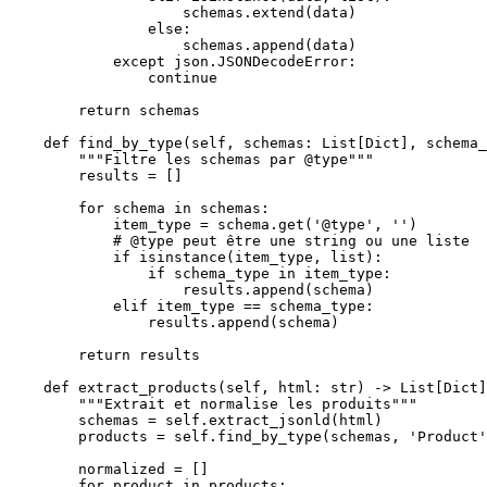
                    schemas.extend(data)

                else:

                    schemas.append(data)

            except json.JSONDecodeError:

                continue

        return schemas

    def find_by_type(self, schemas: List[Dict], schema_
        """Filtre les schemas par @type"""

        results = []

        for schema in schemas:

            item_type = schema.get('@type', '')

            # @type peut être une string ou une liste

            if isinstance(item_type, list):

                if schema_type in item_type:

                    results.append(schema)

            elif item_type == schema_type:

                results.append(schema)

        return results

    def extract_products(self, html: str) -> List[Dict]
        """Extrait et normalise les produits"""

        schemas = self.extract_jsonld(html)

        products = self.find_by_type(schemas, 'Product'
        normalized = []

        for product in products:
