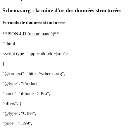
Schema.org : la mine d'or des données structurées
Formats de données structurées
**JSON-LD (recommandé)**
```html
<script type="application/ld+json">
{
"@context": "https://schema.org",
"@type": "Product",
"name": "iPhone 15 Pro",
"offers": {
"@type": "Offer",
"price": "1199",