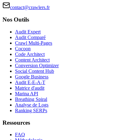
contact@crawlers.fr
Nos Outils
Audit Expert
Audit Comparé
Crawl Multi-Pages
Cocoon
Code Architect
Content Architect
Conversion Optimizer
Social Content Hub
Google Business
Audit E-E-A-T
Matrice d'audit
Marina API
Breathing Spiral
Analyse de Logs
Ranking SERPs
Ressources
FAQ