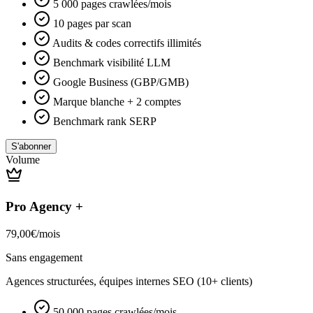
5 000 pages crawlées/mois
10 pages par scan
Audits & codes correctifs illimités
Benchmark visibilité LLM
Google Business (GBP/GMB)
Marque blanche + 2 comptes
Benchmark rank SERP
S'abonner
Volume
Pro Agency +
79,00
€
/
mois
Sans engagement
Agences structurées, équipes internes SEO (10+ clients)
50 000 pages crawlées/mois