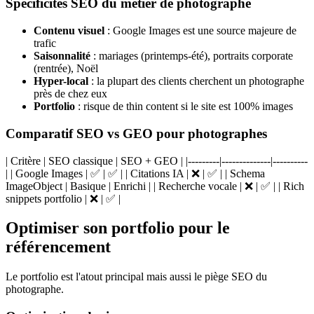
Spécificités SEO du métier de photographe
Contenu visuel
: Google Images est une source majeure de
trafic
Saisonnalité
: mariages (printemps-été), portraits corporate
(rentrée), Noël
Hyper-local
: la plupart des clients cherchent un photographe
près de chez eux
Portfolio
: risque de thin content si le site est 100% images
Comparatif SEO vs GEO pour photographes
| Critère | SEO classique | SEO + GEO | |---------|--------------|----------
| | Google Images | ✅ | ✅ | | Citations IA | ❌ | ✅ | | Schema
ImageObject | Basique | Enrichi | | Recherche vocale | ❌ | ✅ | | Rich
snippets portfolio | ❌ | ✅ |
Optimiser son portfolio pour le
référencement
Le portfolio est l'atout principal mais aussi le piège SEO du
photographe.