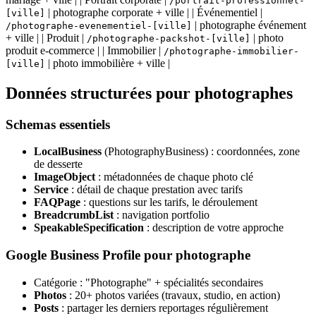
/portrait-professionnel-
| photographe corporate + ville | | Événementiel |
[ville]
| photographe événement
/photographe-evenementiel-[ville]
+ ville | | Produit |
| photo
/photographe-packshot-[ville]
produit e-commerce | | Immobilier |
/photographe-immobilier-
| photo immobilière + ville |
[ville]
Données structurées pour photographes
Schemas essentiels
LocalBusiness
(PhotographyBusiness) : coordonnées, zone
de desserte
ImageObject
: métadonnées de chaque photo clé
Service
: détail de chaque prestation avec tarifs
FAQPage
: questions sur les tarifs, le déroulement
BreadcrumbList
: navigation portfolio
SpeakableSpecification
: description de votre approche
Google Business Profile pour photographe
Catégorie : "Photographe" + spécialités secondaires
Photos
: 20+ photos variées (travaux, studio, en action)
Posts
: partager les derniers reportages régulièrement