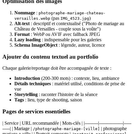
Optimisation des images
Nommage
:
photographe-mariage-chateau-
(pas
)
versailles.webp
IMG_4523.jpg
Alt-text
: descriptif et contextualisé ("Photo de mariage au
Château de Versailles - couple sous la voûte")
Format
: WebP ou AVIF avec fallback JPEG
Lazy loading
: indispensable pour les galeries
Schema ImageObject
: légende, auteur, licence
Ajouter du contenu textuel au portfolio
Chaque galerie/reportage doit être accompagnée de texte :
Introduction
(200-300 mots) : contexte, lieu, ambiance
Détails techniques
: matériel utilisé, conditions de prise de
vue
Storytelling
: raconter l'histoire de la séance
Tags
: lieu, type de shooting, saison
Pages de services essentielles
| Service | URL recommandée | Mots-clés | |---------|----------------|-----
-----| | Mariage |
| photographe
/photographe-mariage-[ville]
mariage + ville | | Portrait corporate |