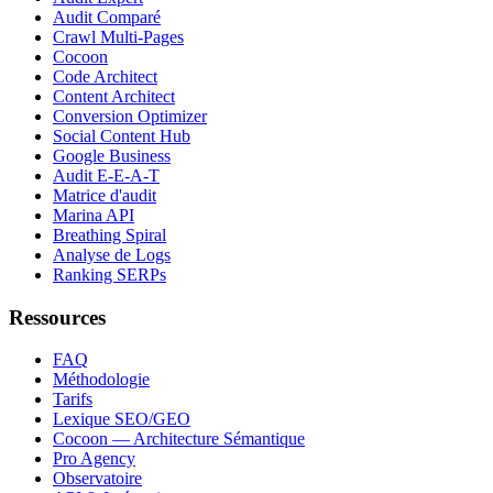
Audit Comparé
Crawl Multi-Pages
Cocoon
Code Architect
Content Architect
Conversion Optimizer
Social Content Hub
Google Business
Audit E-E-A-T
Matrice d'audit
Marina API
Breathing Spiral
Analyse de Logs
Ranking SERPs
Ressources
FAQ
Méthodologie
Tarifs
Lexique SEO/GEO
Cocoon — Architecture Sémantique
Pro Agency
Observatoire