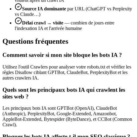
visitent après un crawl IA
Source IA dominante
par URL (ChatGPT vs Perplexity
vs Claude…)
Délai crawl → visite
— combien de jours entre
l'indexation IA et l'arrivée humaine
Questions fréquentes
Comment savoir si mon site bloque les bots IA ?
Utilisez l'outil Crawlers pour analyser votre robots.txt et vérifier les
règles Disallow ciblant GPTBot, ClaudeBot, PerplexityBot et les
autres crawlers IA.
Quels sont les principaux bots IA qui crawlent les
sites web ?
Les principaux bots IA sont GPTBot (OpenAI), ClaudeBot
(Anthropic), PerplexityBot, Google-Extended, Amazonbot,
AppleBot-Extended, Bytespider (ByteDance), et CCBot (Common
Crawl).
Bloquer les bots IA affecte-t-il mon SEO classique ?