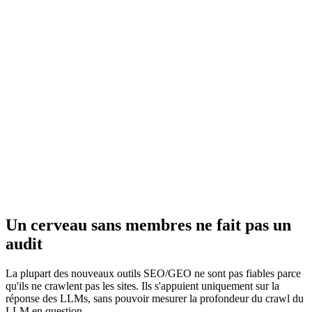
20$/mois Pro +
29€/mois tout inclus
API + temps perdu
Heures de
0 — connectez
prompting et
l'URL, c'est parti
d'automation
Données réelles
Contexte limité à
GSC + secteur détecté
la fenêtre de chat
Historique,
Aucune mémoire
anomalies, alertes
entre sessions
automatiques
Hébergement EU,
Données envoyées
RLS, données chiffrées
à Anthropic (US)
Un cerveau sans membres ne fait pas un
audit
La plupart des nouveaux outils SEO/GEO ne sont pas fiables parce
qu'ils ne crawlent pas les sites. Ils s'appuient uniquement sur la
réponse des LLMs, sans pouvoir mesurer la profondeur du crawl du
LLM en question.