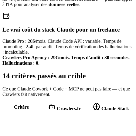
à l'IA pour analyser des
données réelles
.
Le vrai coût du stack Claude pour un freelance
Claude Pro : 20$/mois. Claude Code API : variable. Temps de
prompting : 2-4h par audit. Temps de vérification des hallucinations
: incalculable.
Crawlers Pro Agency : 29€/mois. Temps d'audit : 30 secondes.
Hallucinations : 0.
14 critères passés au crible
Ce que Claude Cowork + Code + MCP ne peut pas faire — et que
Crawlers fait nativement.
Critère
Crawlers.fr
Claude Stack
Non — s'appuie
Oui — crawl réel
sur ce que le LLM «
HTTP + parsing DOM
sait »