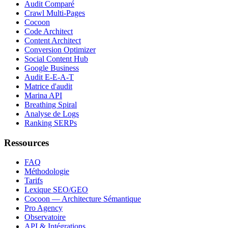
Audit Comparé
Crawl Multi-Pages
Cocoon
Code Architect
Content Architect
Conversion Optimizer
Social Content Hub
Google Business
Audit E-E-A-T
Matrice d'audit
Marina API
Breathing Spiral
Analyse de Logs
Ranking SERPs
Ressources
FAQ
Méthodologie
Tarifs
Lexique SEO/GEO
Cocoon — Architecture Sémantique
Pro Agency
Observatoire
API & Intégrations