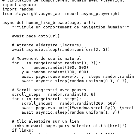
# Simulation de comportement humain avec Playwright

import asyncio

import random

from playwright.async_api import async_playwright

async def human_like_browse(page, url):

    """Simule un comportement de navigation humain"""

    await page.goto(url)

    # Attente aléatoire (lecture)

    await asyncio.sleep(random.uniform(2, 5))

    # Mouvement de souris naturel

    for _ in range(random.randint(3, 7)):

        x = random.randint(100, 800)

        y = random.randint(100, 600)

        await page.mouse.move(x, y, steps=random.randin
        await asyncio.sleep(random.uniform(0.1, 0.3))

    # Scroll progressif avec pauses

    scroll_steps = random.randint(3, 6)

    for i in range(scroll_steps):

        scroll_amount = random.randint(200, 500)

        await page.evaluate(f"window.scrollBy(0, {scrol
        await asyncio.sleep(random.uniform(1, 3))

    # Clic aléatoire sur un lien

    links = await page.query_selector_all('a[href]')

    if links:
