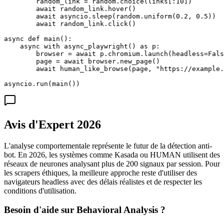
        random_link = random.choice(links[:10])

        await random_link.hover()

        await asyncio.sleep(random.uniform(0.2, 0.5))

        await random_link.click()

async def main():

    async with async_playwright() as p:

        browser = await p.chromium.launch(headless=Fals
        page = await browser.new_page()

        await human_like_browse(page, "https://example.
asyncio.run(main())
Avis d'Expert 2026
L'analyse comportementale représente le futur de la détection anti-
bot. En 2026, les systèmes comme Kasada ou HUMAN utilisent des
réseaux de neurones analysant plus de 200 signaux par session. Pour
les scrapers éthiques, la meilleure approche reste d'utiliser des
navigateurs headless avec des délais réalistes et de respecter les
conditions d'utilisation.
Besoin d'aide sur
Behavioral Analysis
?